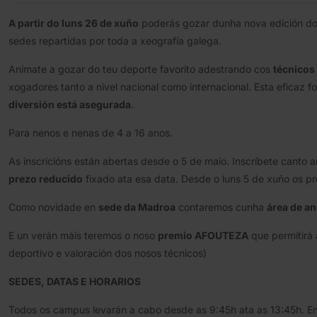
A partir do luns 26 de xuño
poderás gozar dunha nova edición d
sedes repartidas por toda a xeografía galega.
Anímate a gozar do teu deporte favorito adestrando cos
técnicos 
xogadores tanto a nivel nacional como internacional. Esta eficaz
diversión está asegurada
.
Para nenos e nenas de 4 a 16 anos.
As inscricións están abertas desde o 5 de maio. Inscríbete canto 
prezo reducido
fixado ata esa data. Desde o luns 5 de xuño os pre
Como novidade en
sede da Madroa
contaremos cunha
área de a
E un verán máis teremos o noso
premio AFOUTEZA
que permitirá 
deportivo e valoración dos nosos técnicos)
SEDES, DATAS E HORARIOS
Todos os campus levarán a cabo desde as 9:45h ata as 13:45h. Ent