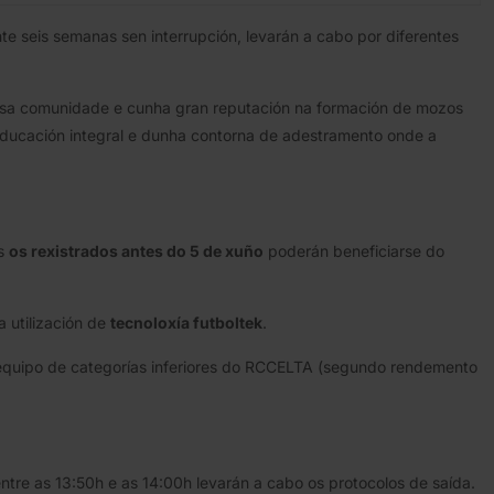
te seis semanas sen interrupción, levarán a cabo por diferentes
nosa comunidade e cunha gran reputación na formación de mozos
 educación integral e dunha contorna de adestramento onde a
os
os rexistrados antes do 5 de xuño
poderán beneficiarse do
 utilización de
tecnoloxía futboltek
.
 equipo de categorías inferiores do RCCELTA (segundo rendemento
tre as 13:50h e as 14:00h levarán a cabo os protocolos de saída.