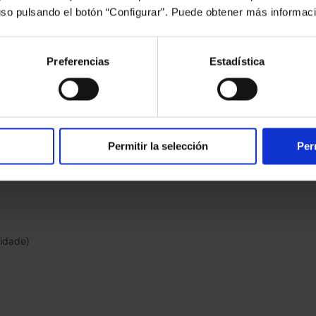
uso pulsando el botón “Configurar”. Puede obtener más informac
 Madroa.
Preferencias
Estadística
oa.
oa.
Permitir la selección
Per
lidade)