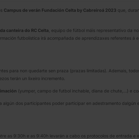
os
Campus de verán Fundación Celta by Cabreiroá 2023
que, duran
da canteira do RC Celta
, equipo de fútbol máis representativo da 
 formación futbolística irá acompañada de aprendizaxes referentes á
antes para non quedarte sen praza (prazas limitadas). Ademais, tod
zos terán un lixeiro incremento.
nimación
(yumper, campo de futbol inchable, diana de chute,…) e coa
a algún dos participantes poder participar en adestramento dalgún
re as 9:30h e as 9:40h levarán a cabo os protocolos de entrada e en