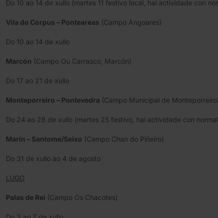
Do 10 ao 14 de xullo (martes 11 festivo local, hai actividade con n
Vila do Corpus – Ponteareas
(Campo Angoares)
Do 10 ao 14 de xullo
Marcón
(Campo Ou Carrasco, Marcón)
Do 17 ao 21 de xullo
Monteporreiro – Pontevedra
(Campo Municipal de Monteporreiro
Do 24 ao 28 de xullo (martes 25 festivo, hai actividade con norma
Marín – Santome/Seixo
(Campo Chan do Piñeiro)
Do 31 de xullo ao 4 de agosto
LUGO
Palas de Rei
(Campo Os Chacotes)
Do 3 ao 7 de xullo