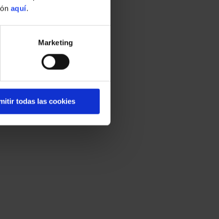
ión
aquí
.
Marketing
mitir todas las cookies