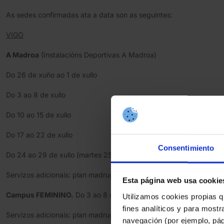
As sedes confirmadas ata a data son as seguintes:
VIGO
A Madroa
(Instalacións Deportivas A Madroa)
Do 26 de xuño ao 1 de xullo
Do 3 ao 8 de xullo
Do 10 ao 15 de xullo
Do 17 ao 22 de xullo
Consentimiento
Do 24 ao 29 de xullo (martes 25 festivo, hai actividade con norma
Servizos adicionais: plan madruga, fotos e autobús
Esta página web usa cookie
Campus FEMININO.
Do 3 ao 8 de xullo. A Madroa.
Utilizamos cookies propias q
fines analíticos y para mostr
Servizos adicionais: plan madruga, fotos e autobús
navegación (por ejemplo, pág