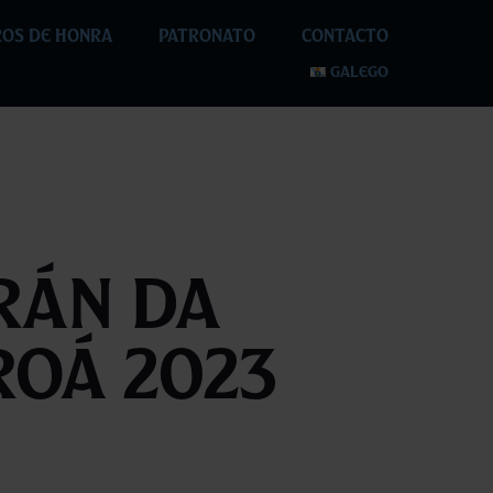
OS DE HONRA
PATRONATO
CONTACTO
GALEGO
rán da
roá 2023