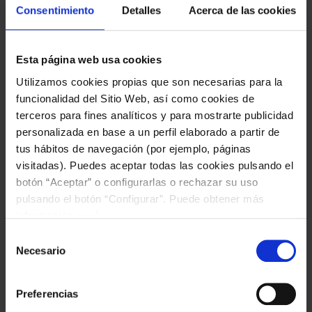
de
Consentimiento
Detalles
Acerca de las cookies
pres
do
Esta página web usa cookies
Cam
Utilizamos cookies propias que son necesarias para la
de
funcionalidad del Sitio Web, así como cookies de
verá
terceros para fines analíticos y para mostrarte publicidad
Fund
personalizada en base a un perfil elaborado a partir de
Celt
tus hábitos de navegación (por ejemplo, páginas
visitadas). Puedes aceptar todas las cookies pulsando el
by
A Fundación Celta inicia
botón “Aceptar” o configurarlas o rechazar su uso
Cabr
pulsando el botón “Configurar”. Puede obtener más
as presentacións do
información
aquí
.
Campus de verán nas
Selección
diferentes sedes
Necesario
de
consentimiento
Preferencias
-
Read more