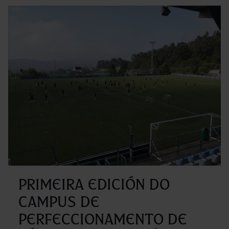
mar
a
quin
sem
dos
Cam
de
verá
Fund
Celt
by
Primeira edición do
Cabr
campus de
202
perfeccionamento de