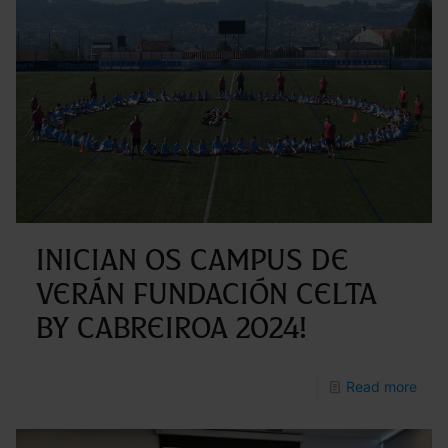
Inician os Campus de
verán Fundación Celta
by Cabreiroa 2024!
-
Read more
Inici
os