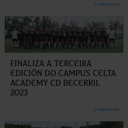
-
Read more
En
mar
O
Cam
de
verá
Finaliza a terceira
Fund
edición do Campus Celta
Celt
Academy CD Becerril
by
2023
Cabr
202
-
Read more
Final
a