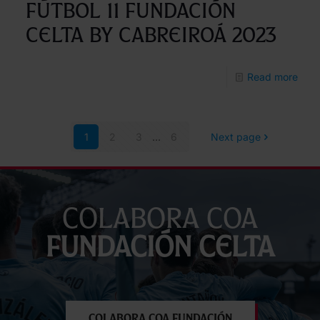
Fútbol 11 Fundación
Celta by Cabreiroá 2023
-
Read more
Prim
edic
1
2
3
...
6
Next page
do
cam
de
perf
Colabora coa
de
Fundación Celta
Fútb
11
Fund
Celt
Colabora coa Fundación