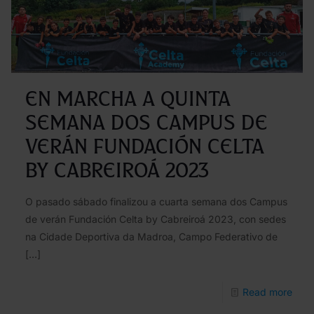
terce
edic
do
Cam
En marcha a quinta
Celt
semana dos Campus de
Aca
verán Fundación Celta
CD
by Cabreiroá 2023
Becer
202
O pasado sábado finalizou a cuarta semana dos Campus
de verán Fundación Celta by Cabreiroá 2023, con sedes
na Cidade Deportiva da Madroa, Campo Federativo de
[…]
-
Read more
En