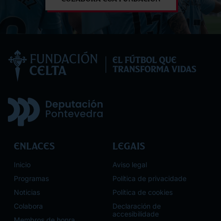
by
Cabr
202
Enlaces
Legais
Inicio
Aviso legal
Programas
Política de privacidade
Noticias
Política de cookies
Colabora
Declaración de
accesibilidade
Membros de honra