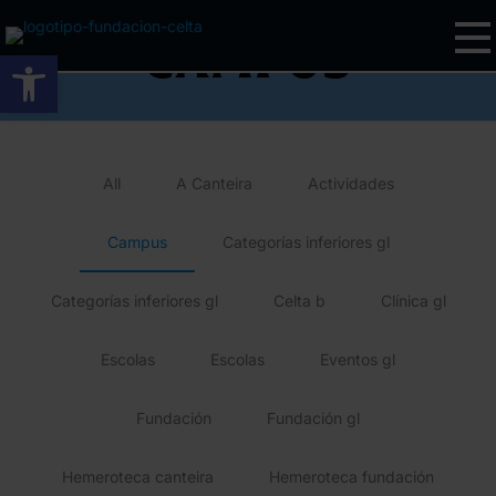
Campus
Abrir barra de ferramentas
All
A Canteira
Actividades
Campus
Categorías inferiores gl
Categorías inferiores gl
Celta b
Clínica gl
Escolas
Escolas
Eventos gl
Fundación
Fundación gl
Hemeroteca canteira
Hemeroteca fundación