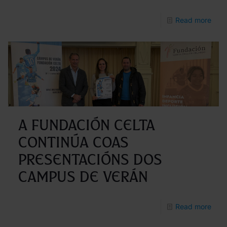
-
Read more
Cont
as
pres
do
Cam
de
A Fundación Celta
verá
continúa coas
Fund
presentacións dos
Celt
Campus de verán
by
Cabr
-
Read more
A