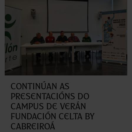
Cam
de
verá
Fund
Celt
by
Cabr
2024
Continúan as
presentacións do
Campus de verán
Fundación Celta by
Cabreiroá