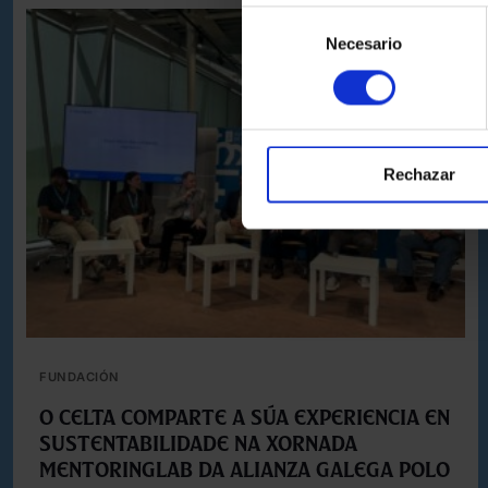
Selección
Necesario
de
consentimiento
Rechazar
FUNDACIÓN
O Celta comparte a súa experiencia en
sustentabilidade na xornada
MentoringLAB da Alianza Galega polo