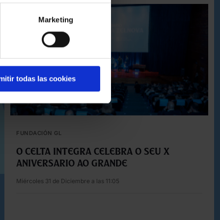
Marketing
mitir todas las cookies
FUNDACIÓN GL
O Celta Integra celebra o seu X
aniversario ao grande
Miércoles 31 de Diciembre a las 11:05