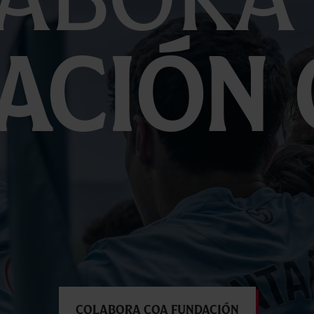
ación 
Colabora coa Fundación