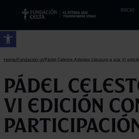
INICIO
Abrir barra de ferramentas
/
/
Home
Fundación gl
Pádel Celeste Adeslas clausura a súa VI edició
Pádel Celest
VI edición co
participació