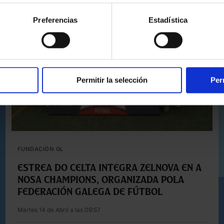
Preferencias
Estadística
Permitir la selección
Per
FUNDACIÓN GL
Estrea do Celta Integra Zelnova en A
Nosa Champions, organizada pola
Federación Galega de Fútbol
Martes 14 de Abril a las 09:57