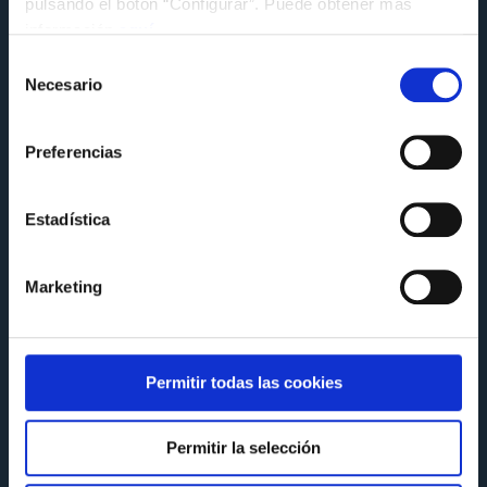
pulsando el botón “Configurar”. Puede obtener más
información
aquí
.
Selección
Necesario
de
consentimiento
Preferencias
Estadística
Marketing
ACTIVIDADES
Permitir todas las cookies
Resumen de la primera Fase de LALIGA
GENUINE Moeve
Permitir la selección
Martes 25 de Noviembre a las 10:54