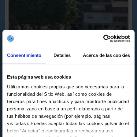
Consentimiento
Detalles
Acerca de las cookies
Esta página web usa cookies
ACTIVIDADES
Utilizamos cookies propias que son necesarias para la
Educación ambiental y deporte se dan la
funcionalidad del Sitio Web, así como cookies de
mano en una nueva iniciativa de la
Fundación Celta
terceros para fines analíticos y para mostrarte publicidad
personalizada en base a un perfil elaborado a partir de
Viernes 15 de Mayo a las 12:58
tus hábitos de navegación (por ejemplo, páginas
visitadas). Puedes aceptar todas las cookies pulsando el
botón “Aceptar” o configurarlas o rechazar su uso