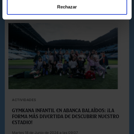
Rechazar
ACTIVIDADES
Gymkana Infantil en Abanca Balaídos: ¡la
forma más divertida de descubrir nuestro
estadio!
Martes 18 de Junio de 2024 a las 09:07