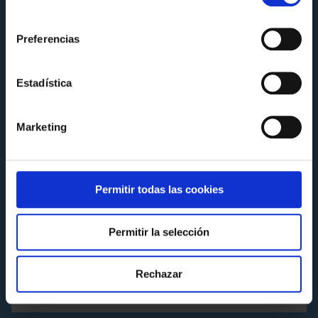
consentimiento
Preferencias
Estadística
Marketing
Permitir todas las cookies
ACTIVIDADES
Gymkana Infantil en Abanca Balaídos: a
forma máis divertida de descubrir o noso
Permitir la selección
estadio!
Martes 18 de Junio de 2024 a las 09:07
Rechazar