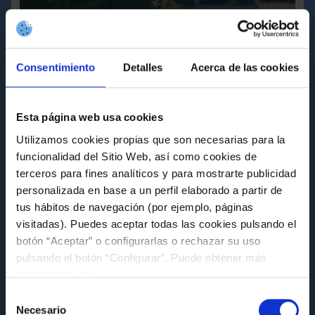
Consentimiento
Detalles
Acerca de las cookies
Esta página web usa cookies
Utilizamos cookies propias que son necesarias para la
funcionalidad del Sitio Web, así como cookies de
terceros para fines analíticos y para mostrarte publicidad
ACTIVIDADES
personalizada en base a un perfil elaborado a partir de
A educación ambiental e o deporte danse a
tus hábitos de navegación (por ejemplo, páginas
man nunha nova iniciativa da Fundación
visitadas). Puedes aceptar todas las cookies pulsando el
Celta
botón “Aceptar” o configurarlas o rechazar su uso
pulsando el botón “Configurar”. Puede obtener más
Viernes 15 de Mayo a las 13:02
información
aquí
.
Selección
Necesario
de