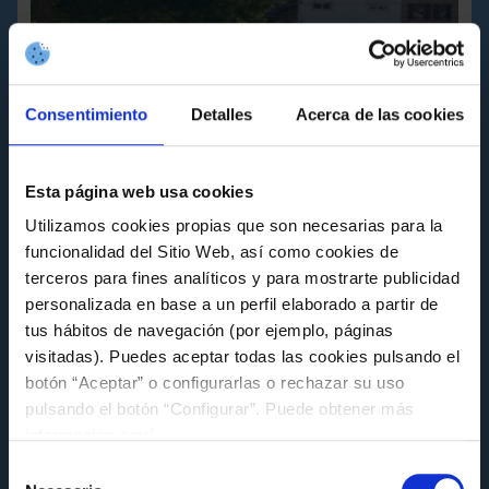
Consentimiento
Detalles
Acerca de las cookies
Esta página web usa cookies
ACTIVIDADES
Utilizamos cookies propias que son necesarias para la
funcionalidad del Sitio Web, así como cookies de
Educación ambiental y deporte se dan la
terceros para fines analíticos y para mostrarte publicidad
mano en una nueva iniciativa de la
Fundación Celta
personalizada en base a un perfil elaborado a partir de
tus hábitos de navegación (por ejemplo, páginas
Viernes 15 de Mayo a las 12:58
visitadas). Puedes aceptar todas las cookies pulsando el
botón “Aceptar” o configurarlas o rechazar su uso
pulsando el botón “Configurar”. Puede obtener más
información
aquí
.
Selección