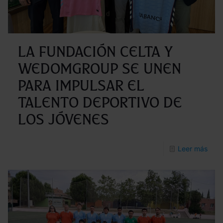
«Fre
&
Salv
La Fundación Celta y
unen
WedomGroup se unen
fuer
para impulsar el
a
trav
talento deportivo de
de
los jóvenes
la
cam
-
Leer más
«Pes
La
de
Fund
Prim
Celt
y
Wed