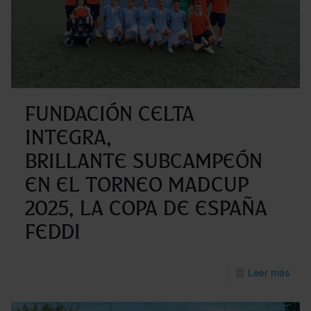
se
unen
para
impu
el
Fundación Celta
tale
Integra,
depo
brillante subcampeón
de
en el torneo MADCUP
los
2025, la Copa de España
jóve
FEDDI
-
Leer más
Fund