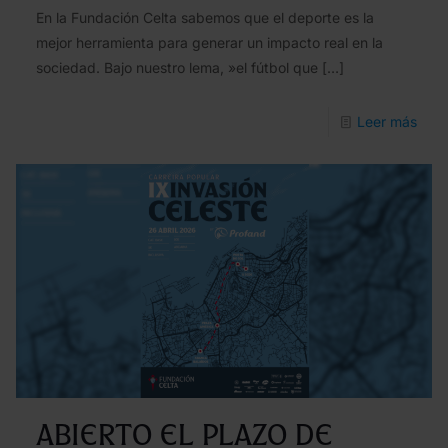
de
En la Fundación Celta sabemos que el deporte es la
la
mejor herramienta para generar un impacto real en la
sociedad. Bajo nuestro lema, »el fútbol que
[…]
Fund
Celt
-
Leer más
¡No
te
pier
el
cues
cele
con
Eric
Pére
ABIERTO EL PLAZO DE