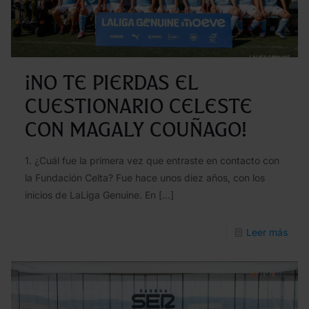
¡No te pierdas el
cuestionario celeste
con Magaly Couñago!
1. ¿Cuál fue la primera vez que entraste en contacto con
la Fundación Celta? Fue hace unos diez años, con los
inicios de LaLiga Genuine. En
[…]
-
Leer más
¡No
te
pier