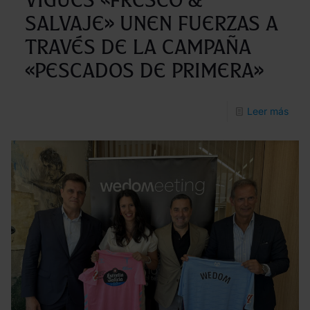
Salvaje» unen fuerzas a
proy
soci
través de la campaña
a
«Pescados de Primera»
trav
del
-
Leer más
depo
La
Fund
Celt
y
el
pes
con
sello
vigu