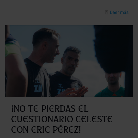
-
Leer más
Ger
Arte
repa
en
Tele
el
pres
y
futu
de
¡No te pierdas el
los
cuestionario celeste
proy
con Eric Pérez!
soci