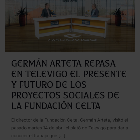
el
cues
cele
con
Mag
Couñ
Germán Arteta repasa
en Televigo el presente
y futuro de los
proyectos sociales de
la Fundación Celta
El director de la Fundación Celta, Germán Arteta, visitó el
pasado martes 14 de abril el plató de Televigo para dar a
conocer el trabajo que
[…]