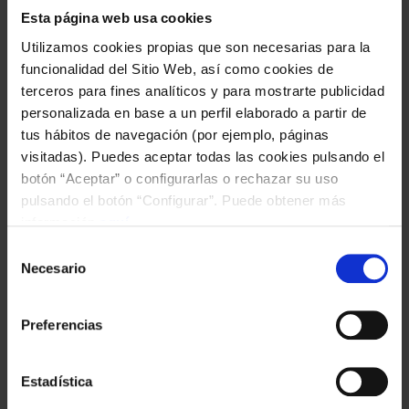
Esta página web usa cookies
LA
Utilizamos cookies propias que son necesarias para la
IX
funcionalidad del Sitio Web, así como cookies de
INV
terceros para fines analíticos y para mostrarte publicidad
CEL
La Fundación Celta y la
personalizada en base a un perfil elaborado a partir de
BY
tus hábitos de navegación (por ejemplo, páginas
Deputación de
visitadas). Puedes aceptar todas las cookies pulsando el
PRO
Pontevedra se unen
botón “Aceptar” o configurarlas o rechazar su uso
para el desarrollo de
pulsando el botón “Configurar”. Puede obtener más
información
aquí
.
proyectos sociales a
Selección
través del deporte
Necesario
de
consentimiento
La Fundación Celta y la Diputación de Pontevedra
Preferencias
firmaron un acuerdo de colaboración destinado a
fortalecer el desarrollo deportivo, social y formativo del
equipo Celta Integra Zelnova,
[…]
Estadística