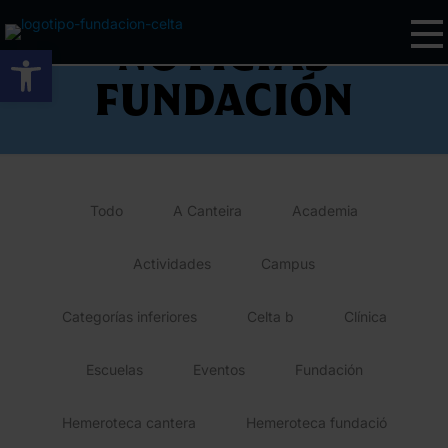
Noticias
Abrir barra de herramientas
fundación
Todo
A Canteira
Academia
Actividades
Campus
Categorías inferiores
Celta b
Clínica
Escuelas
Eventos
Fundación
Hemeroteca cantera
Hemeroteca fundació