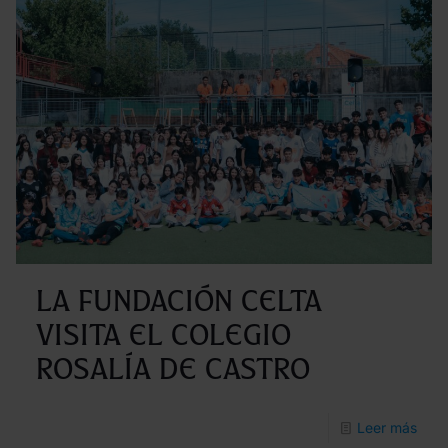
Celt
Integ
bril
en
el
tor
2025
la
Cop
de
La Fundación Celta
Espa
visita el Colegio
FEDD
Rosalía de Castro
-
Leer más