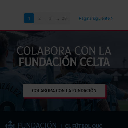
La
Fund
1
2
3
...
28
Página siguiente
Celt
visit
el
Cole
Colabora con la
Rosa
Fundación Celta
de
Cast
Colabora con la Fundación