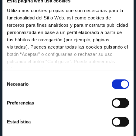
Esta página web usa cookies
Utilizamos cookies propias que son necesarias para la
funcionalidad del Sitio Web, así como cookies de
terceros para fines analíticos y para mostrarte publicidad
personalizada en base a un perfil elaborado a partir de
tus hábitos de navegación (por ejemplo, páginas
visitadas). Puedes aceptar todas las cookies pulsando el
botón “Aceptar” o configurarlas o rechazar su uso
pulsando el botón “Configurar”. Puede obtener más
información
aquí
.
FUNDACIÓN
Selección
Necesario
de
O Celta comparte a súa experiencia en
sustentabilidade na xornada MentoringLAB
consentimiento
da Alianza Galega polo Clima
Preferencias
Miércoles 8 de Julio a las 14:18
Estadística