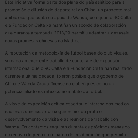
Esta iniciativa forma parte dos plans do país asiático para a
promoción e difusión do deporte rei en China, un proxecto moi
ambicioso que conta co apoio de Wanda, con quen o RC Celta
e a Fundación Celta xa mantiñan un acordo de colaboración
que durante a tempada 2018/19 permitiu adestrar a dezaseis
novos promesas chinesas na Madroa.
A reputación da metodoloxía de fútbol basee do club vigués,
sumada ao excelente traballo de canteira e de expansión
internacional que o RC Celta e a Fundación Celta han realizado
durante a última década, fixeron posible que o goberno de
China e Wanda Group fíxense no club vigués como un
potencial aliado estratéxico no ámbito do fútbol.
A viaxe da expedición céltica espertou o interese dos medios
nacionais chineses, que seguiron moi de preto o
desenvolvemento da visita e as reunións de traballo con
Wanda. Os contactos seguirán durante os próximos meses co
obxectivo de pechar un marco de colaboración que permita