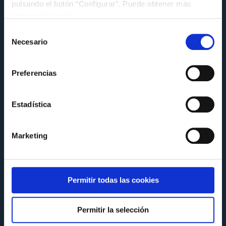
Celta para o curso 2025/26
pulsando el botón “Configurar”. Puede obtener más
información
aquí
.
Miércoles 13 de Agosto a las 09:30
Selección
Necesario
de
consentimiento
Preferencias
Estadística
Marketing
Permitir todas las cookies
A CANTEIRA
Permitir la selección
A Fundación Celta e a RFGF impulsan a
formación de futuras adestradoras