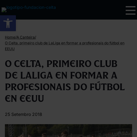
Abrir barra de ferramentas
/
/
Home
A Canteira
O Celta, primeiro club de LaLiga en formar a profesionais do fútbol en
EEUU
O Celta, primeiro club
de LaLiga en formar a
profesionais do fútbol
en EEUU
25 Setembro 2018