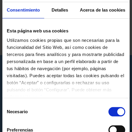
perspectivas no mundo do fútbol
.
Consentimiento
Detalles
Acerca de las cookies
Etiquetas da nova
Esta página web usa cookies
Utilizamos cookies propias que son necesarias para la
A CANTEIRA
FUNDACIÓN GL
NOVAS FUNDACIÓN
funcionalidad del Sitio Web, así como cookies de
terceros para fines analíticos y para mostrarte publicidad
personalizada en base a un perfil elaborado a partir de
Novas que poden interesarche
tus hábitos de navegación (por ejemplo, páginas
visitadas). Puedes aceptar todas las cookies pulsando el
botón “Aceptar” o configurarlas o rechazar su uso
pulsando el botón “Configurar”. Puede obtener más
información
aquí
.
Selección
Necesario
de
consentimiento
Preferencias