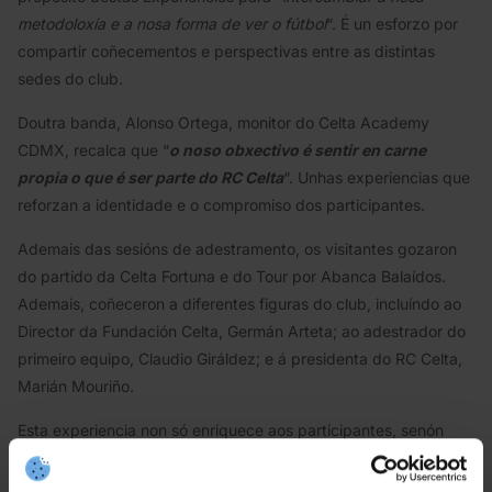
metodoloxía e a nosa forma de ver o fútbol
“. É un esforzo por
compartir coñecementos e perspectivas entre as distintas
sedes do club.
Doutra banda, Alonso Ortega, monitor do Celta Academy
CDMX, recalca que “
o noso obxectivo é sentir en carne
propia o que é ser parte do RC Celta
“. Unhas experiencias que
reforzan a identidade e o compromiso dos participantes.
Ademais das sesións de adestramento, os visitantes gozaron
do partido da Celta Fortuna e do Tour por Abanca Balaídos.
Ademais, coñeceron a diferentes figuras do club, incluíndo ao
Director da Fundación Celta, Germán Arteta; ao adestrador do
primeiro equipo, Claudio Giráldez; e á presidenta do RC Celta,
Marián Mouriño.
Esta experiencia non só enriquece aos participantes, senón
que tamén fortalece os lazos entre as distintas sedes do club e
promove
un intercambio enriquecedor de coñecementos e