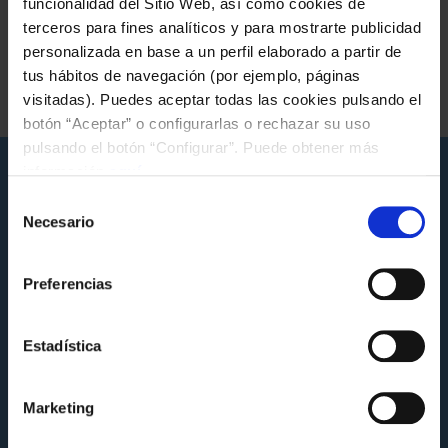
funcionalidad del Sitio Web, así como cookies de
terceros para fines analíticos y para mostrarte publicidad
Etiquetas da nova
personalizada en base a un perfil elaborado a partir de
tus hábitos de navegación (por ejemplo, páginas
FUNDACIÓN GL
HEMEROTECA FUNDACIÓN
NOVAS FUNDACIÓN
visitadas). Puedes aceptar todas las cookies pulsando el
botón “Aceptar” o configurarlas o rechazar su uso
pulsando el botón “Configurar”. Puede obtener más
información
aquí
.
Novas que poden interesarche
Selección
Necesario
de
consentimiento
Preferencias
Estadística
Marketing