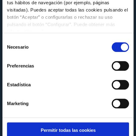
FUNDACIÓN
tus hábitos de navegación (por ejemplo, páginas
visitadas). Puedes aceptar todas las cookies pulsando el
O Celta comparte a súa experiencia en
botón “Aceptar” o configurarlas o rechazar su uso
sustentabilidade na xornada MentoringLAB
da Alianza Galega polo Clima
pulsando el botón “Configurar”. Puede obtener más
información
aquí
.
Miércoles 8 de Julio a las 14:18
Selección
Necesario
de
consentimiento
Preferencias
Estadística
Marketing
Permitir todas las cookies