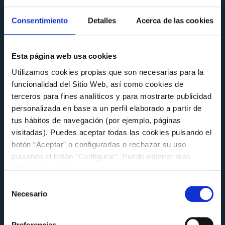
FUNDACIÓN
Consentimiento
Detalles
Acerca de las cookies
O Celta comparte a súa experiencia en
sustentabilidade na xornada MentoringLAB
da Alianza Galega polo Clima
Esta página web usa cookies
Miércoles 8 de Julio a las 14:18
Utilizamos cookies propias que son necesarias para la
funcionalidad del Sitio Web, así como cookies de
terceros para fines analíticos y para mostrarte publicidad
personalizada en base a un perfil elaborado a partir de
tus hábitos de navegación (por ejemplo, páginas
visitadas). Puedes aceptar todas las cookies pulsando el
botón “Aceptar” o configurarlas o rechazar su uso
pulsando el botón “Configurar”. Puede obtener más
información
aquí
.
Selección
Necesario
de
consentimiento
Preferencias