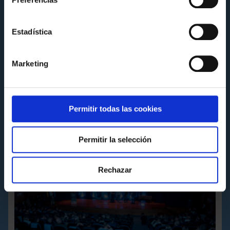
FUNDACIÓN GL
Estadística
Estrea do Celta Integra Zelnova en A Nosa
Champions, organizada pola Federación
Marketing
Galega de Fútbol
Martes 14 de Abril a las 09:57
Permitir todas las cookies
Permitir la selección
Rechazar