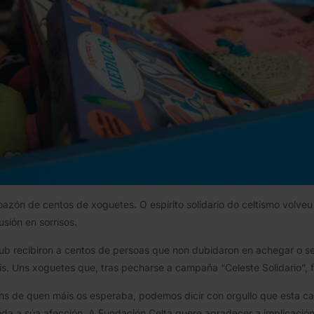
azón de centos de xoguetes. O espírito solidario do celtismo volveu 
usión en sorrisos.
lub recibiron a centos de persoas que non dubidaron en achegar o s
is. Uns xoguetes que, tras pecharse a campaña “Celeste Solidario”,
s de quen máis os esperaba, podemos dicir con orgullo que esta camp
 toda a súa afección. A Fundación Celta quere agradecer a implicaci