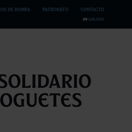
OS DE HONRA
PATRONATO
CONTACTO
GALEGO
Solidario
xoguetes