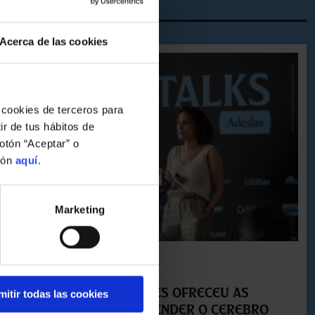
Acerca de las cookies
 cookies de terceros para
ir de tus hábitos de
otón “Aceptar” o
ión
aquí
.
Marketing
FUNDACIÓN
A Dra. Pomba Liñares ofreceu as
mitir todas las cookies
claves para comprender o cerebro