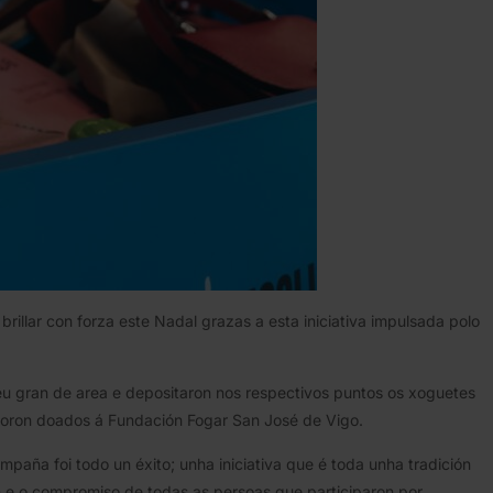
brillar con forza este Nadal grazas a esta iniciativa impulsada polo
eu gran de area e depositaron nos respectivos puntos os xoguetes
 foron doados á Fundación Fogar San José de Vigo.
aña foi todo un éxito; unha iniciativa que é toda unha tradición
ón e o compromiso de todas as persoas que participaron por