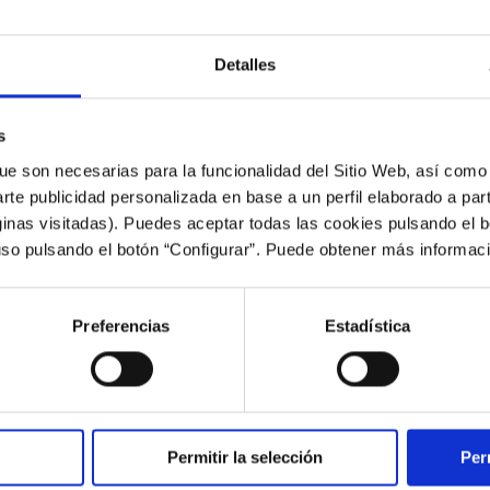
Detalles
s
ue son necesarias para la funcionalidad del Sitio Web, así como
arte publicidad personalizada en base a un perfil elaborado a part
inas visitadas). Puedes aceptar todas las cookies pulsando el b
uso pulsando el botón “Configurar”. Puede obtener más informac
Preferencias
Estadística
FUNDACIÓN
JONATAN GIRÁLDEZ PONLLE O BROCHE DE
Permitir la selección
Per
OURO ÁS CELTALKS ADESLAS DESTA