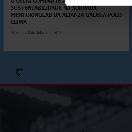
O Celta comparte a súa experiencia en
sustentabilidade na xornada
MentoringLAB da Alianza Galega polo
Clima
Miércoles 8 de Julio a las 14:18