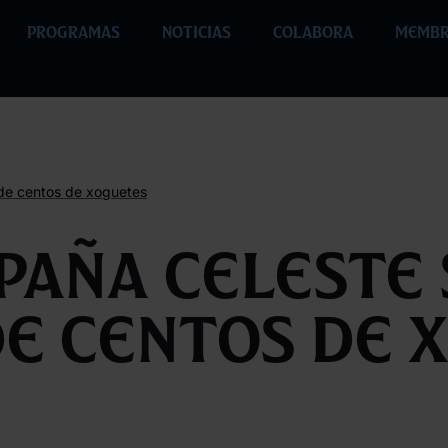
PROGRAMAS
NOTICIAS
COLABORA
MEMBR
 de centos de xoguetes
paña Celeste 
de centos de 