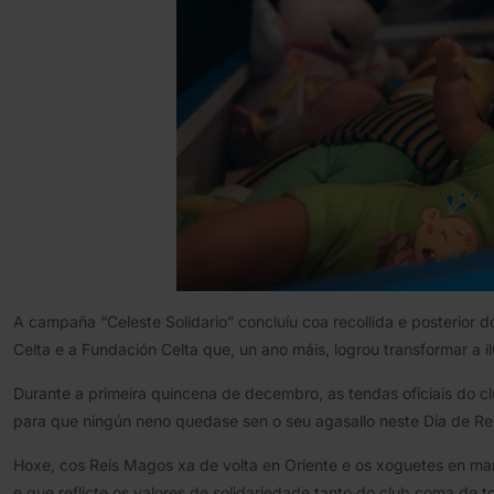
A campaña “Celeste Solidario” concluíu coa recollida e posterior do
Celta e a Fundación Celta que, un ano máis, logrou transformar a il
Durante a primeira quincena de decembro, as tendas oficiais do c
para que ningún neno quedase sen o seu agasallo neste Día de Re
Hoxe, cos Reis Magos xa de volta en Oriente e os xoguetes en man
e que reflicte os valores de solidariedade tanto do club coma de