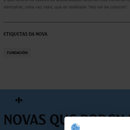
demostrar, unha vez máis, que en realidade “isto vai de corazón”.
Etiquetas da nova
FUNDACIÓN
Novas que poden 