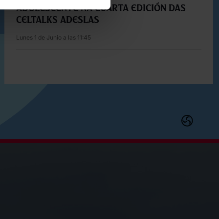
adolescente na cuarta edición das
Celtalks Adeslas
Lunes 1 de Junio a las 11:45