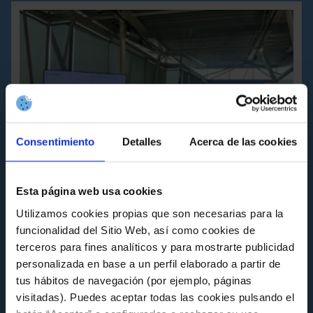
Consentimiento
Detalles
Acerca de las cookies
Esta página web usa cookies
Utilizamos cookies propias que son necesarias para la
funcionalidad del Sitio Web, así como cookies de
FUNDACIÓN
terceros para fines analíticos y para mostrarte publicidad
personalizada en base a un perfil elaborado a partir de
O Celta comparte a súa experiencia en
sustentabilidade na xornada MentoringLAB
tus hábitos de navegación (por ejemplo, páginas
da Alianza Galega polo Clima
visitadas). Puedes aceptar todas las cookies pulsando el