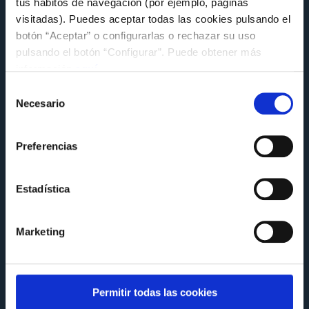
tus hábitos de navegación (por ejemplo, páginas
mano en una nueva iniciativa de la
Fundación Celta
visitadas). Puedes aceptar todas las cookies pulsando el
botón “Aceptar” o configurarlas o rechazar su uso
Viernes 15 de Mayo a las 12:58
pulsando el botón “Configurar”. Puede obtener más
información
aquí
.
Selección
Necesario
de
consentimiento
Preferencias
Estadística
Marketing
Permitir todas las cookies