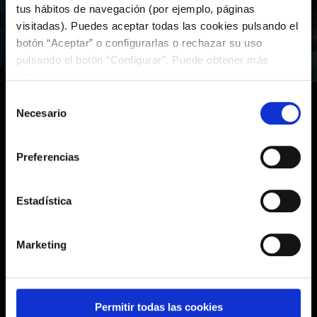
tus hábitos de navegación (por ejemplo, páginas
visitadas). Puedes aceptar todas las cookies pulsando el
Colabora coa Fundación
botón “Aceptar” o configurarlas o rechazar su uso
pulsando el botón “Configurar”. Puede obtener más
información
aquí
.
Selección
Necesario
de
consentimiento
Preferencias
Estadística
Enlaces
Legais
Marketing
Inicio
Aviso legal
Programas
Política de privacidade
Permitir todas las cookies
Noticias
Política de cookies