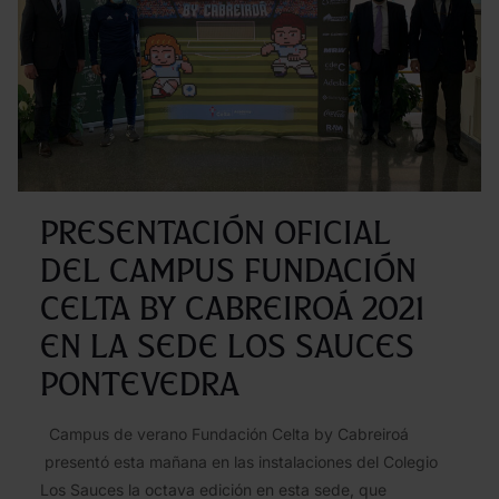
tres
nuev
escu
de
fútbo
en
Méxi
Presentación Oficial
del Campus Fundación
Celta by Cabreiroá 2021
en la sede Los Sauces
Pontevedra
Campus de verano Fundación Celta by Cabreiroá
presentó esta mañana en las instalaciones del Colegio
Los Sauces la octava edición en esta sede, que