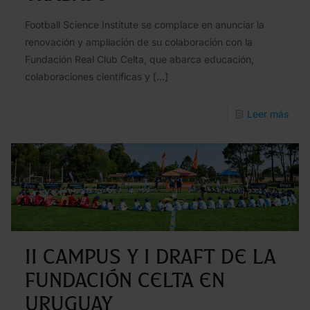
202
Football Science Institute se complace en anunciar la
renovación y ampliación de su colaboración con la
Fundación Real Club Celta, que abarca educación,
colaboraciones científicas y
[…]
-
Leer más
El
RC
Celt
y
Footb
Scie
II Campus y I Draft de la
Insti
Fundación Celta en
renu
Uruguay
sus