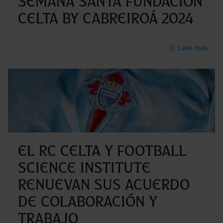
Semana Santa Fundación
Celta by Cabreiroá 2024
-
Leer más
En
mar
los
clíni
de
Sem
El RC Celta y Football
Sant
Science Institute
Fund
renuevan sus acuerdo
Celt
de colaboración y
by
Cabr
trabajo