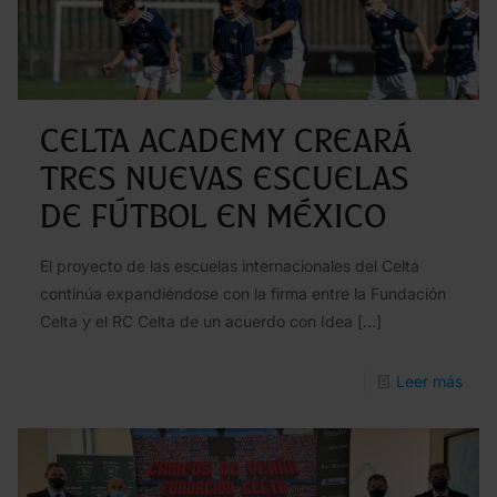
Celt
Aca
en
India
Celta Academy creará
tres nuevas escuelas
de fútbol en México
El proyecto de las escuelas internacionales del Celta
continúa expandiéndose con la firma entre la Fundación
Celta y el RC Celta de un acuerdo con Idea
[…]
-
Leer más
Celt
Aca
crea