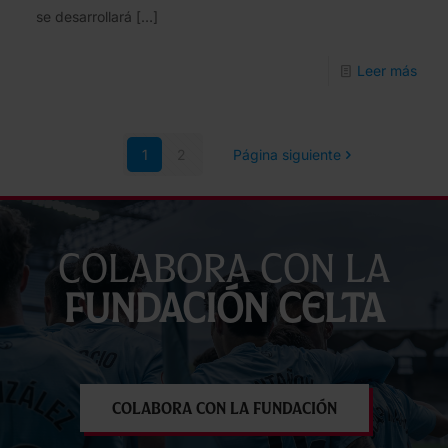
se desarrollará
[…]
-
Leer más
Pres
Ofici
1
2
Página siguiente
del
Cam
Fund
Celt
Colabora con la
by
Fundación Celta
Cabr
202
en
la
Colabora con la Fundación
sede