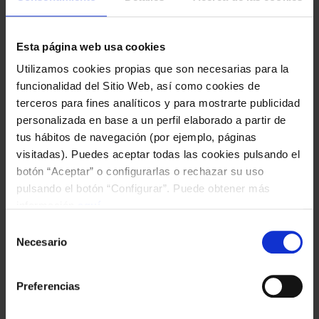
En marcha la segunda
edición del campus
Esta página web usa cookies
draft de la Fundación
Utilizamos cookies propias que son necesarias para la
funcionalidad del Sitio Web, así como cookies de
Celta en Venezuela
terceros para fines analíticos y para mostrarte publicidad
personalizada en base a un perfil elaborado a partir de
-
Leer más
tus hábitos de navegación (por ejemplo, páginas
visitadas). Puedes aceptar todas las cookies pulsando el
En
botón “Aceptar” o configurarlas o rechazar su uso
mar
pulsando el botón “Configurar”. Puede obtener más
la
información
aquí
.
seg
Selección
Necesario
edic
de
consentimiento
del
cam
Preferencias
draft