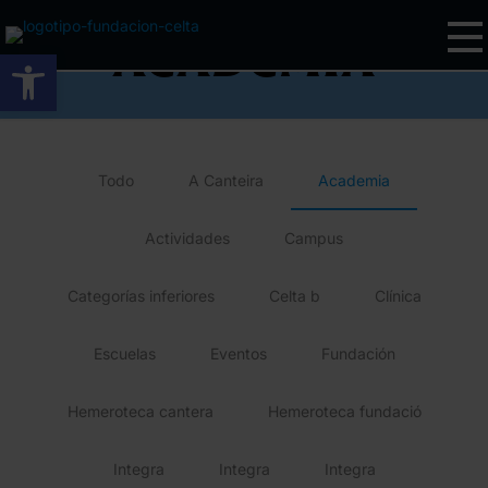
Academia
Abrir barra de herramientas
Todo
A Canteira
Academia
Actividades
Campus
Categorías inferiores
Celta b
Clínica
Escuelas
Eventos
Fundación
Hemeroteca cantera
Hemeroteca fundació
Integra
Integra
Integra