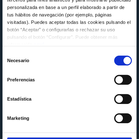
FUNDACIÓN
personalizada en base a un perfil elaborado a partir de
tus hábitos de navegación (por ejemplo, páginas
El Celta comparte su experiencia en
sostenibilidad en la jornada MentoringLAB
visitadas). Puedes aceptar todas las cookies pulsando el
de la Alianza Galega polo Clima
botón “Aceptar” o configurarlas o rechazar su uso
pulsando el botón “Configurar”. Puede obtener más
Miércoles 8 de Julio a las 14:14
información
aquí
.
Selección
Necesario
de
consentimiento
Preferencias
Estadística
Marketing