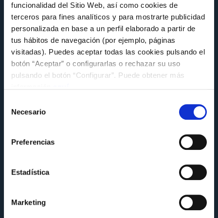
funcionalidad del Sitio Web, así como cookies de
terceros para fines analíticos y para mostrarte publicidad
personalizada en base a un perfil elaborado a partir de
tus hábitos de navegación (por ejemplo, páginas
FUNDACIÓN
visitadas). Puedes aceptar todas las cookies pulsando el
El Celta comparte su experiencia en
botón “Aceptar” o configurarlas o rechazar su uso
sostenibilidad en la jornada MentoringLAB
pulsando el botón “Configurar”. Puede obtener más
de la Alianza Galega polo Clima
información
aquí
.
Miércoles 8 de Julio a las 14:14
Selección
Necesario
de
consentimiento
Preferencias
Estadística
Marketing