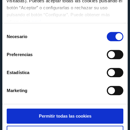
visitadas). Puedes aceptar todas las cookies pulsando el
botón “Aceptar” o configurarlas o rechazar su uso
pulsando el botón “Configurar”. Puede obtener más
información
aquí
.
Selección
Necesario
de
CAMPUS
consentimiento
Campus de verano 2020
Preferencias
Domingo 14 de Junio de 2020 a las 11:45
Estadística
Marketing
Permitir todas las cookies