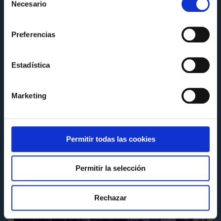
Necesario
de
consentimiento
Preferencias
FUNDACIÓN
El Celta comparte su experiencia en
Estadística
sostenibilidad en la jornada MentoringLAB
de la Alianza Galega polo Clima
Marketing
Miércoles 8 de Julio a las 14:14
Permitir todas las cookies
Permitir la selección
Rechazar