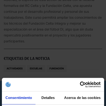
formativa del RC Celta y la Fundación Celta, una apuesta
continua por el desarrollo profesional y personal de sus
trabajadores. Este curso permitirá ampliar los conocimientos de
los técnicos del Fundación Celta Integra y mejorar su
especialización en el área del fútbol DI, algo que sin duda
repercutirá positivamente en el proyecto y los jugadores
participantes.
Etiquetas de la noticia
ACTIVIDADES
ESCUELAS
FUNDACIÓN
Noticias que pueden interesarte
Consentimiento
Detalles
Acerca de las cookies