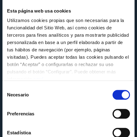
Esta página web usa cookies
Utilizamos cookies propias que son necesarias para la
funcionalidad del Sitio Web, así como cookies de
terceros para fines analíticos y para mostrarte publicidad
personalizada en base a un perfil elaborado a partir de
tus hábitos de navegación (por ejemplo, páginas
visitadas). Puedes aceptar todas las cookies pulsando el
botón “Aceptar” o configurarlas o rechazar su uso
pulsando el botón “Configurar”. Puede obtener más
información
aquí
.
ACTIVIDADES
Selección
Educación ambiental y deporte se dan la
Necesario
de
mano en una nueva iniciativa de la
consentimiento
Fundación Celta
Preferencias
Viernes 15 de Mayo a las 12:58
Estadística