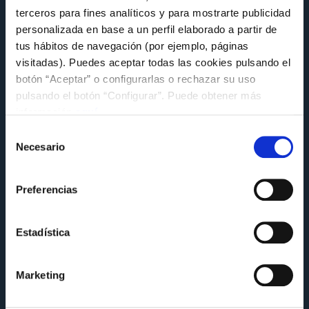
terceros para fines analíticos y para mostrarte publicidad
personalizada en base a un perfil elaborado a partir de
tus hábitos de navegación (por ejemplo, páginas
visitadas). Puedes aceptar todas las cookies pulsando el
botón “Aceptar” o configurarlas o rechazar su uso
pulsando el botón “Configurar”. Puede obtener más
información
aquí
.
NOTICIAS FUNDACIÓN
Selección
Necesario
de
Germán Arteta repasa en Televigo el
consentimiento
presente y futuro de los proyectos
sociales de la Fundación Celta
Preferencias
Martes 5 de Mayo a las 09:18
Estadística
Marketing