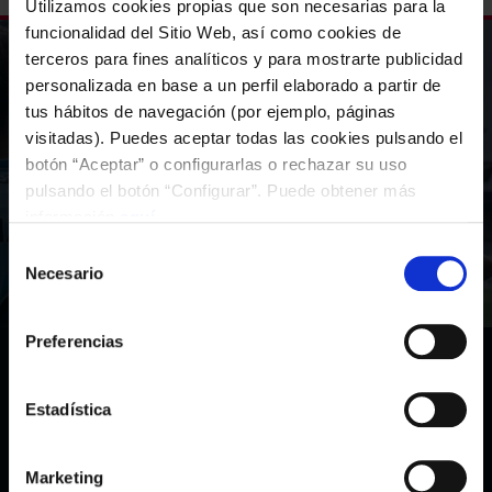
Utilizamos cookies propias que son necesarias para la
funcionalidad del Sitio Web, así como cookies de
terceros para fines analíticos y para mostrarte publicidad
Colabora con la
personalizada en base a un perfil elaborado a partir de
tus hábitos de navegación (por ejemplo, páginas
Fundación Celta
visitadas). Puedes aceptar todas las cookies pulsando el
botón “Aceptar” o configurarlas o rechazar su uso
pulsando el botón “Configurar”. Puede obtener más
información
aquí
.
Colabora con la Fundación
Selección
Necesario
de
consentimiento
Preferencias
Estadística
Marketing