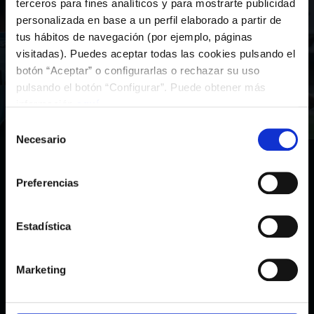
terceros para fines analíticos y para mostrarte publicidad
Fundación Celta
personalizada en base a un perfil elaborado a partir de
tus hábitos de navegación (por ejemplo, páginas
visitadas). Puedes aceptar todas las cookies pulsando el
botón “Aceptar” o configurarlas o rechazar su uso
pulsando el botón “Configurar”. Puede obtener más
Colabora con la Fundación
información
aquí
.
Selección
Necesario
de
consentimiento
Preferencias
Estadística
Marketing
Enlaces
Legales