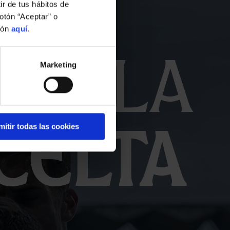
ir de tus hábitos de
otón “Aceptar” o
ión
aquí
.
on la
Marketing
Celta
mitir todas las cookies