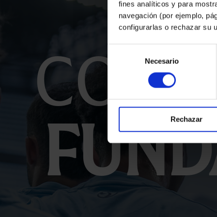
fines analíticos y para mostr
navegación (por ejemplo, pág
configurarlas o rechazar su 
Cola
Selección
Necesario
de
consentimiento
Fund
Rechazar