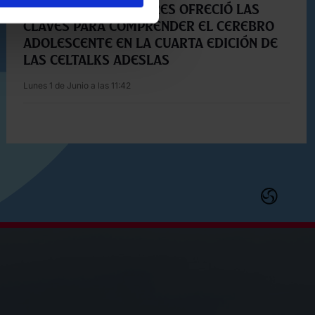
La Dra. Pomba Liñares ofreció las
claves para comprender el cerebro
adolescente en la cuarta edición de
las Celtalks Adeslas
Lunes 1 de Junio a las 11:42