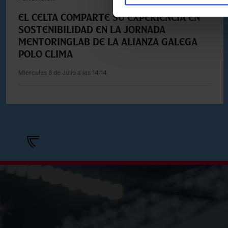
El Celta comparte su experiencia en
sostenibilidad en la jornada
MentoringLAB de la Alianza Galega
polo Clima
Miércoles 8 de Julio a las 14:14