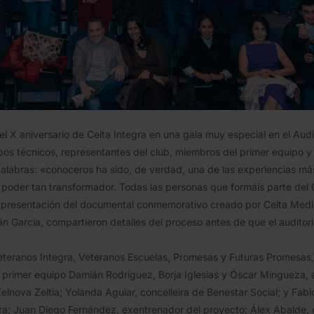
 el X aniversario de Celta Integra en una gala muy especial en el A
pos técnicos, representantes del club, miembros del primer equipo y 
palabras: «conoceros ha sido, de verdad, una de las experiencias má
n poder tan transformador. Todas las personas que formáis parte del 
a presentación del documental conmemorativo creado por Celta Medi
García, compartieron detalles del proceso antes de que el auditorio 
Veteranos Integra, Veteranos Escuelas, Promesas y Futuras Promesas
l primer equipo Damián Rodríguez, Borja Iglesias y Óscar Mingueza,
lnova Zeltia; Yolanda Aguiar, concelleira de Benestar Social; y Fabiol
a; Juan Diego Fernández, exentrenador del proyecto; Álex Abalde, e