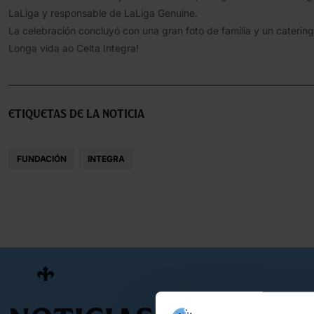
LaLiga y responsable de LaLiga Genuine.
La celebración concluyó con una gran foto de familia y un catering 
Longa vida ao Celta Integra!
Etiquetas de la noticia
FUNDACIÓN
INTEGRA