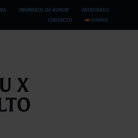
RA
MIEMBROS DE HONOR
PATRONATO
CONTACTO
ESPAÑOL
u X
lto