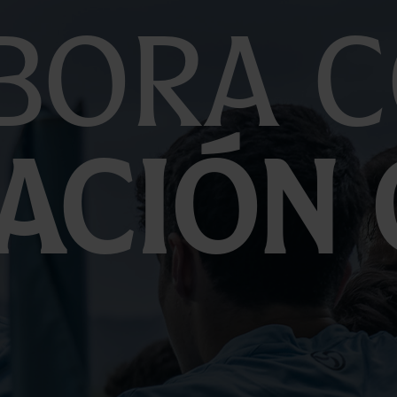
bora c
ación 