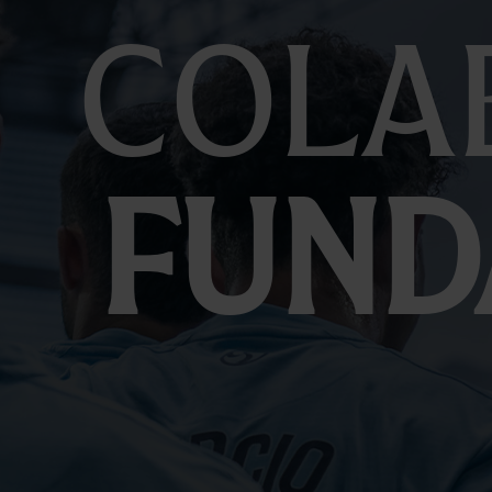
Cola
Fund