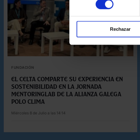
Rechazar
FUNDACIÓN
El Celta comparte su experiencia en
sostenibilidad en la jornada
MentoringLAB de la Alianza Galega
polo Clima
Miércoles 8 de Julio a las 14:14