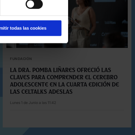
mitir todas las cookies
FUNDACIÓN
La Dra. Pomba Liñares ofreció las
claves para comprender el cerebro
adolescente en la cuarta edición de
las Celtalks Adeslas
Lunes 1 de Junio a las 11:42