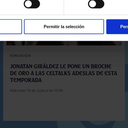
Permitir la selección
Per
FUNDACIÓN
JONATAN GIRÁLDEZ LE PONE UN BROCHE
DE ORO A LAS CELTALKS ADESLAS DE ESTA
TEMPORADA
Miércoles 10 de Junio a las 10:55