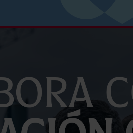
bora c