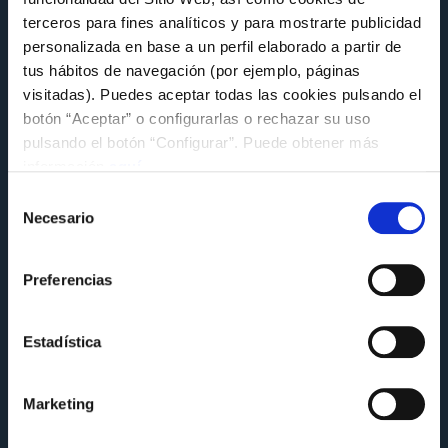
terceros para fines analíticos y para mostrarte publicidad
personalizada en base a un perfil elaborado a partir de
FUNDACIÓN
tus hábitos de navegación (por ejemplo, páginas
El Celta comparte su experiencia en
visitadas). Puedes aceptar todas las cookies pulsando el
sostenibilidad en la jornada MentoringLAB
botón “Aceptar” o configurarlas o rechazar su uso
de la Alianza Galega polo Clima
pulsando el botón “Configurar”. Puede obtener más
información
aquí
.
Miércoles 8 de Julio a las 14:14
Selección
Necesario
de
consentimiento
Preferencias
Estadística
Marketing