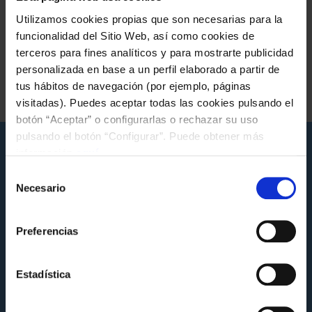
Utilizamos cookies propias que son necesarias para la
funcionalidad del Sitio Web, así como cookies de
terceros para fines analíticos y para mostrarte publicidad
Etiquetas de la noticia
personalizada en base a un perfil elaborado a partir de
tus hábitos de navegación (por ejemplo, páginas
FUNDACIÓN
visitadas). Puedes aceptar todas las cookies pulsando el
botón “Aceptar” o configurarlas o rechazar su uso
pulsando el botón “Configurar”. Puede obtener más
Noticias que pueden interesarte
información
aquí
.
Selección
Necesario
de
consentimiento
Preferencias
Estadística