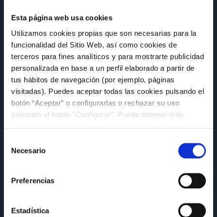
Esta página web usa cookies
Utilizamos cookies propias que son necesarias para la
funcionalidad del Sitio Web, así como cookies de
terceros para fines analíticos y para mostrarte publicidad
personalizada en base a un perfil elaborado a partir de
tus hábitos de navegación (por ejemplo, páginas
visitadas). Puedes aceptar todas las cookies pulsando el
botón “Aceptar” o configurarlas o rechazar su uso
pulsando el botón “Configurar”. Puede obtener más
FUNDACIÓN
información
aquí
.
El Celta comparte su experiencia en
Selección
sostenibilidad en la jornada MentoringLAB
Necesario
de
de la Alianza Galega polo Clima
consentimiento
Miércoles 8 de Julio a las 14:14
Preferencias
Estadística