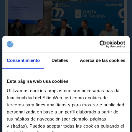
Consentimiento
Detalles
Acerca de las cookies
Esta página web usa cookies
FUNDACIÓN
Utilizamos cookies propias que son necesarias para la
El Celta comparte su experiencia en
funcionalidad del Sitio Web, así como cookies de
sostenibilidad en la jornada MentoringLAB
de la Alianza Galega polo Clima
terceros para fines analíticos y para mostrarte publicidad
personalizada en base a un perfil elaborado a partir de
Miércoles 8 de Julio a las 14:14
tus hábitos de navegación (por ejemplo, páginas
visitadas). Puedes aceptar todas las cookies pulsando el