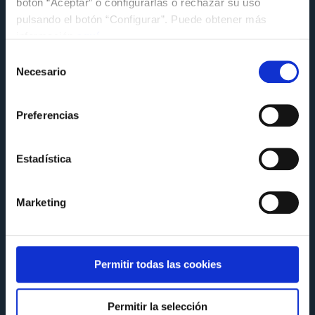
botón “Aceptar” o configurarlas o rechazar su uso
pulsando el botón “Configurar”. Puede obtener más
información
aquí
.
Selección
Necesario
de
consentimiento
Preferencias
Estadística
Marketing
FUNDACIÓN
JONATAN GIRÁLDEZ LE PONE UN BROCHE DE ORO
Permitir todas las cookies
A LAS CELTALKS ADESLAS DE ESTA TEMPORADA
Miércoles 10 de Junio a las 10:55
Permitir la selección