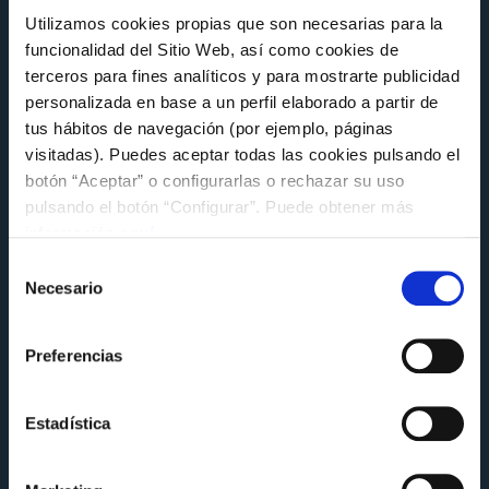
Utilizamos cookies propias que son necesarias para la
funcionalidad del Sitio Web, así como cookies de
terceros para fines analíticos y para mostrarte publicidad
personalizada en base a un perfil elaborado a partir de
tus hábitos de navegación (por ejemplo, páginas
visitadas). Puedes aceptar todas las cookies pulsando el
FUNDACIÓN
botón “Aceptar” o configurarlas o rechazar su uso
El Celta comparte su experiencia en
pulsando el botón “Configurar”. Puede obtener más
sostenibilidad en la jornada MentoringLAB
información
aquí
.
de la Alianza Galega polo Clima
Selección
Miércoles 8 de Julio a las 14:14
Necesario
de
consentimiento
Preferencias
Estadística