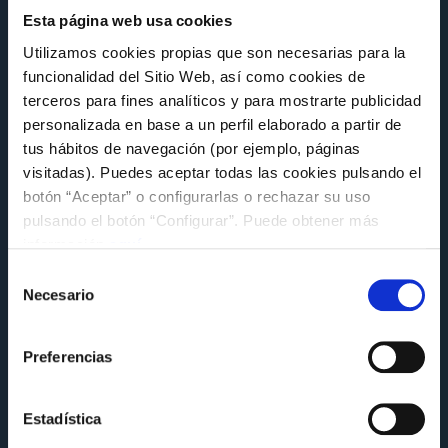
Esta página web usa cookies
Utilizamos cookies propias que son necesarias para la
funcionalidad del Sitio Web, así como cookies de
terceros para fines analíticos y para mostrarte publicidad
personalizada en base a un perfil elaborado a partir de
tus hábitos de navegación (por ejemplo, páginas
visitadas). Puedes aceptar todas las cookies pulsando el
botón “Aceptar” o configurarlas o rechazar su uso
FUNDACIÓN
pulsando el botón “Configurar”. Puede obtener más
información
aquí
.
El Celta comparte su experiencia en
sostenibilidad en la jornada MentoringLAB
Selección
de la Alianza Galega polo Clima
Necesario
de
consentimiento
Miércoles 8 de Julio a las 14:14
Preferencias
Estadística