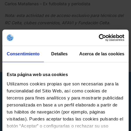
Carlos Matallanas – Ex futbolista y periodista
Nota: esta actividad es de acceso exclusivo para técnicos del
RC Celta, clubes convenidos, AFAVI y Fundación Celta.
Etiquetas de la noticia
Consentimiento
Detalles
Acerca de las cookies
FUNDACIÓN
Esta página web usa cookies
Noticias que pueden interesarte
Utilizamos cookies propias que son necesarias para la
funcionalidad del Sitio Web, así como cookies de
terceros para fines analíticos y para mostrarte publicidad
personalizada en base a un perfil elaborado a partir de
tus hábitos de navegación (por ejemplo, páginas
visitadas). Puedes aceptar todas las cookies pulsando el
botón “Aceptar” o configurarlas o rechazar su uso