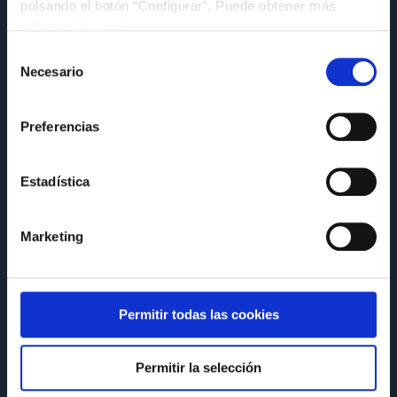
pulsando el botón “Configurar”. Puede obtener más
información
aquí
.
Selección
Necesario
de
consentimiento
Preferencias
Estadística
FUNDACIÓN
Marketing
El Celta comparte su experiencia en
sostenibilidad en la jornada MentoringLAB
de la Alianza Galega polo Clima
Miércoles 8 de Julio a las 14:14
Permitir todas las cookies
Permitir la selección