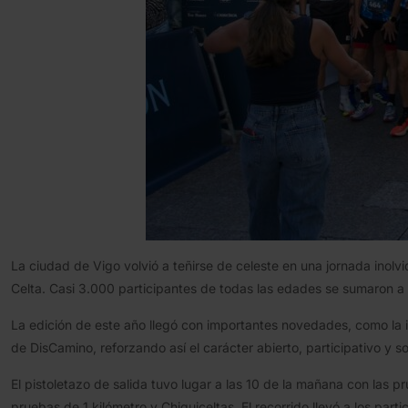
La ciudad de Vigo volvió a teñirse de celeste en una jornada inolv
Celta. Casi 3.000 participantes de todas las edades se sumaron a e
La edición de este año llegó con importantes novedades, como la i
de DisCamino, reforzando así el carácter abierto, participativo y so
El pistoletazo de salida tuvo lugar a las 10 de la mañana con las
pruebas de 1 kilómetro y Chiquiceltas. El recorrido llevó a los part